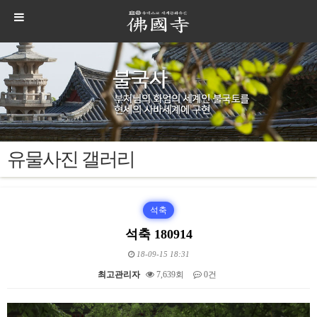
유물사진 갤러리
석축
석축 180914
18-09-15 18:31
최고관리자
7,639회
0건
본문