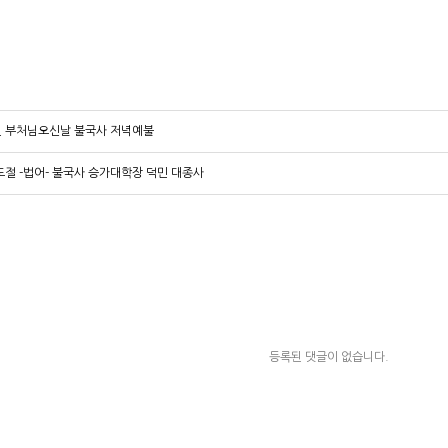
년 부처님오신날 불국사 저녁예불
성도절 -법어- 불국사 승가대학장 덕민 대종사
등록된 댓글이 없습니다.