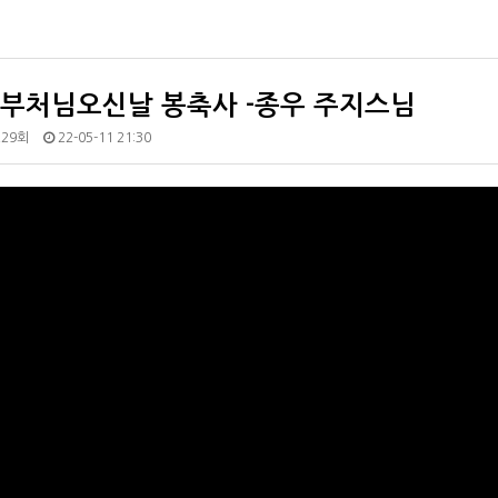
 부처님오신날 봉축사 -종우 주지스님
229회
22-05-11 21:30