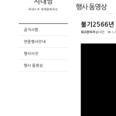
지대방
행사 동영상
유네스코 세계문화유산
불기2566년
공지사항
최고관리자
0건
4,
연중행사안내
행사사진
행사 동영상