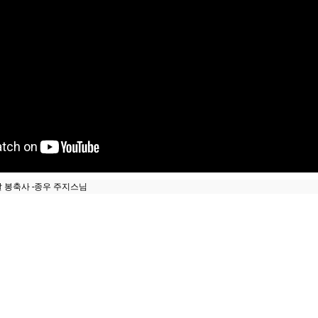
 봉축사 -종우 주지스님